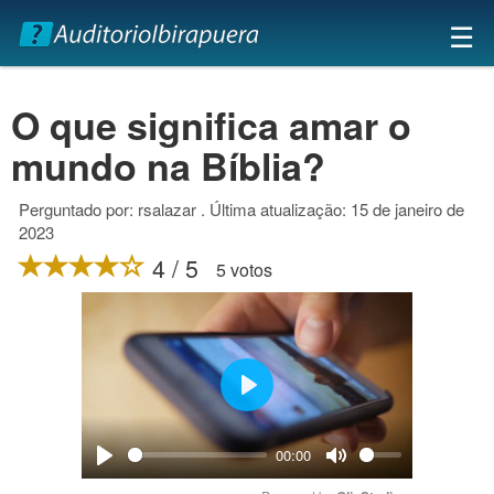
×
☰
O que significa amar o
mundo na Bíblia?
Perguntado por: rsalazar . Última atualização: 15 de janeiro de
2023
4 / 5
5 votos
Play
00:00
Play
Mute