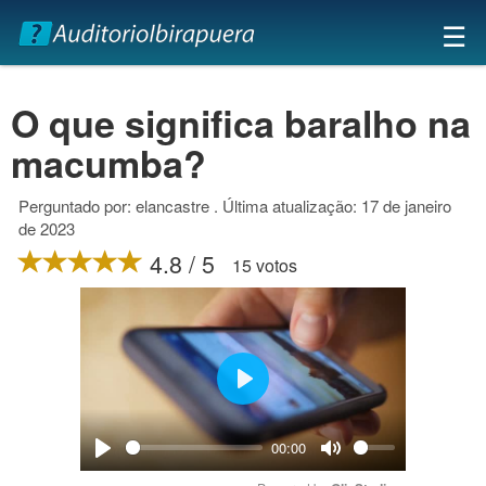
×
☰
O que significa baralho na
macumba?
Perguntado por: elancastre . Última atualização: 17 de janeiro
de 2023
4.8 / 5
15 votos
Play
00:00
Play
Mute