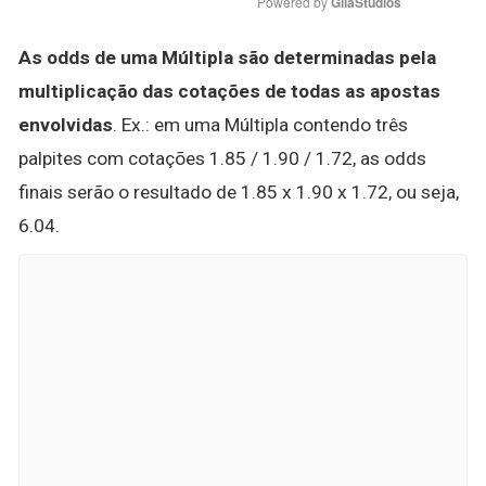
Powered by 
GliaStudios
As odds de uma Múltipla são determinadas pela
multiplicação das cotações de todas as apostas
envolvidas
. Ex.: em uma Múltipla contendo três
palpites com cotações 1.85 / 1.90 / 1.72, as odds
finais serão o resultado de 1.85 x 1.90 x 1.72, ou seja,
6.04.