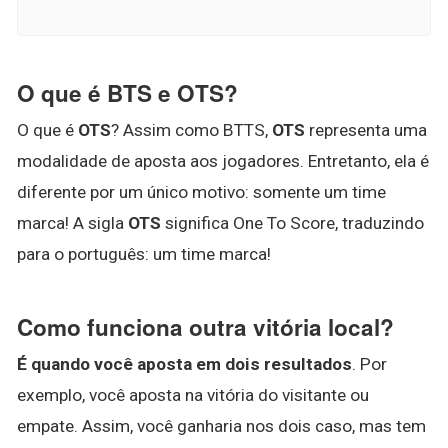
O que é BTS e OTS?
O que é
OTS
? Assim como BTTS,
OTS
representa uma
modalidade de aposta aos jogadores. Entretanto, ela é
diferente por um único motivo: somente um time
marca! A sigla
OTS
significa One To Score, traduzindo
para o português: um time marca!
Como funciona outra vitória local?
É quando você aposta em dois resultados
. Por
exemplo, você aposta na vitória do visitante ou
empate. Assim, você ganharia nos dois caso, mas tem