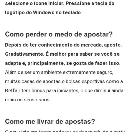
selecione o ícone Iniciar.
Pressione a tecla do
logotipo do Windows no teclado
.
Como perder o medo de apostar?
Depois de ter conhecimento do mercado, aposte.
Gradativamente.
É melhor para saber se você se
adapta e, principalmente, se gosta de fazer isso
.
Além de ser um ambiente extremamente seguro,
muitas casas de apostas e bolsas esportivas como a
Betfair têm bônus para iniciantes, o que diminui ainda
mais os seus riscos.
Como me livrar de apostas?
O seu vício em jogos pode ter se desenvolvido a partir