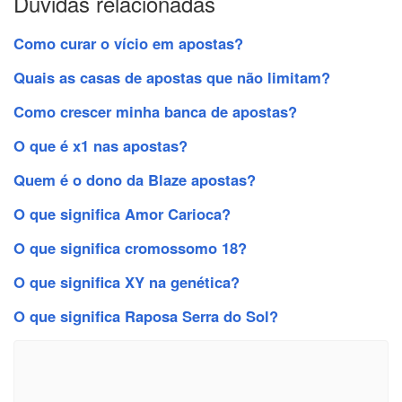
Dúvidas relacionadas
Como curar o vício em apostas?
Quais as casas de apostas que não limitam?
Como crescer minha banca de apostas?
O que é x1 nas apostas?
Quem é o dono da Blaze apostas?
O que significa Amor Carioca?
O que significa cromossomo 18?
O que significa XY na genética?
O que significa Raposa Serra do Sol?