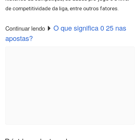
de competitividade da liga, entre outros fatores.
O que significa 0 25 nas
Continuar lendo
apostas?