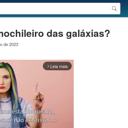
mochileiro das galáxias?
ro de 2023
Leia mais
arrow_forward_ios