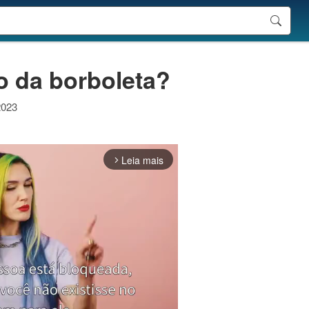
o da borboleta?
2023
Leia mais
arrow_forward_ios