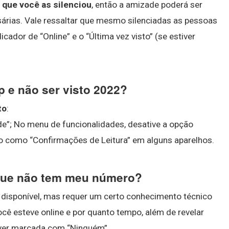
que você as silenciou
, então a amizade poderá ser
árias. Vale ressaltar que mesmo silenciadas as pessoas
cador de “Online” e o “Última vez visto” (se estiver
 e não ser visto 2022?
to
:
de”; No menu de funcionalidades, desative a opção
to como “Confirmações de Leitura” em alguns aparelhos.
que não tem meu número?
á disponível, mas requer um certo conhecimento técnico
ê esteve online e por quanto tempo, além de revelar
tiver marcada com “Ninguém”.