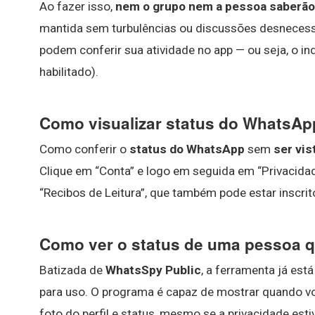
Ao fazer isso,
nem o grupo nem a pessoa saberão 
mantida sem turbulências ou discussões desnecess
podem conferir sua atividade no app — ou seja, o indi
habilitado).
Como visualizar status do WhatsApp
Como conferir o
status do WhatsApp
sem
ser vis
Clique em “Conta” e logo em seguida em “Privacida
“Recibos de Leitura”, que também pode estar inscri
Como ver o status de uma pessoa 
Batizada de
WhatsSpy Public
, a ferramenta já est
para uso. O programa é capaz de mostrar quando voc
foto do perfil e status, mesmo se a privacidade es