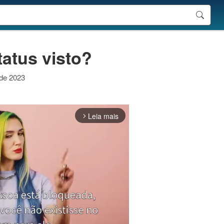
tatus visto?
 de 2023
Leia mais
arrow_forward_ios