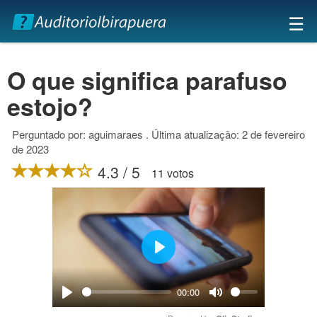
×
☰
O que significa parafuso
estojo?
Perguntado por: aguimaraes . Última atualização: 2 de fevereiro
de 2023
4.3 / 5
11 votos
Play
00:00
Play
Mute