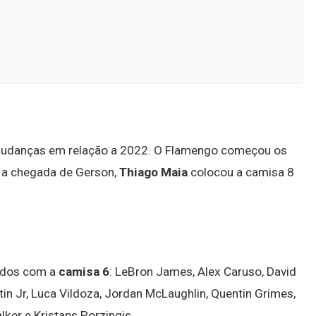
udanças em relação a 2022. O Flamengo começou os
m a chegada de Gerson,
Thiago Maia
colocou a camisa 8
ados com a
camisa 6
: LeBron James, Alex Caruso, David
in Jr, Luca Vildoza, Jordan McLaughlin, Quentin Grimes,
lker e Kristaps Porzingis.