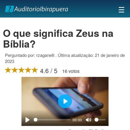
×
☰
O que significa Zeus na
Bíblia?
Perguntado por: rzaganelli . Última atualização: 21 de janeiro de
2023
4.6 / 5
16 votos
Play
00:00
Play
Mute