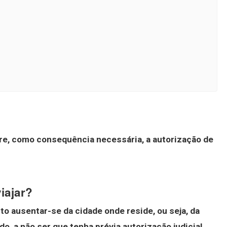
re, como consequência necessária, a autorização de
iajar?
o ausentar-se da cidade onde reside, ou seja, da
o, a não ser que tenha prévia autorização judicial
.