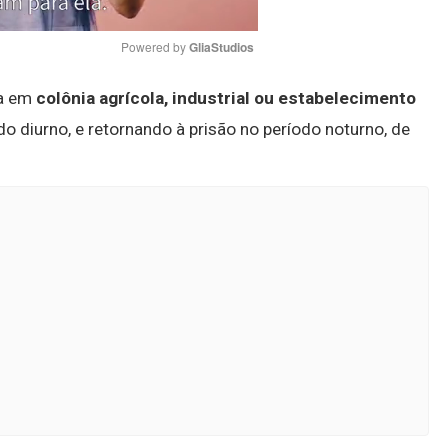
Powered by 
GliaStudios
na em
colônia agrícola, industrial ou estabelecimento
Mute
do diurno, e retornando à prisão no período noturno, de