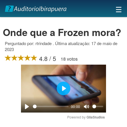
×
☰
Onde que a Frozen mora?
Perguntado por: rtrindade . Última atualização: 17 de maio de
2023
4.8 / 5
18 votos
Play
00:00
Play
Mute
Powered by 
GliaStudios