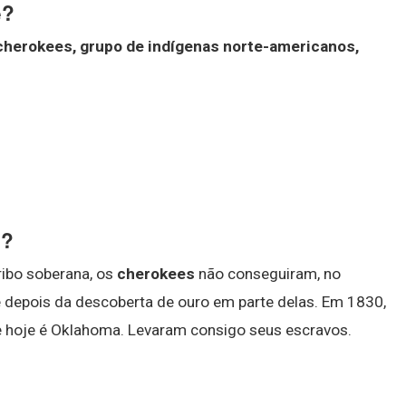
e?
cherokees, grupo de indígenas norte-americanos,
s?
ibo soberana, os
cherokees
não conseguiram, no
e depois da descoberta de ouro em parte delas. Em 1830,
nde hoje é Oklahoma. Levaram consigo seus escravos.