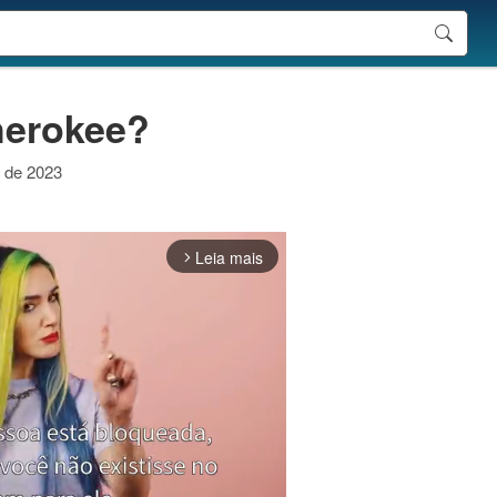
herokee?
o de 2023
Leia mais
arrow_forward_ios