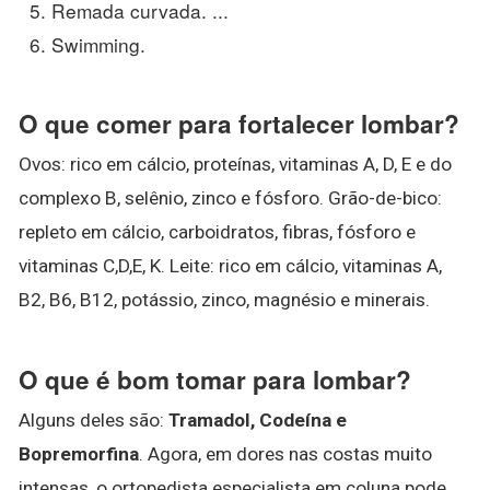
Remada curvada. ...
Swimming.
O que comer para fortalecer lombar?
Ovos: rico em cálcio, proteínas, vitaminas A, D, E e do
complexo B, selênio, zinco e fósforo. Grão-de-bico:
repleto em cálcio, carboidratos, fibras, fósforo e
vitaminas C,D,E, K. Leite: rico em cálcio, vitaminas A,
B2, B6, B12, potássio, zinco, magnésio e minerais.
O que é bom tomar para lombar?
Alguns deles são:
Tramadol, Codeína e
Bopremorfina
. Agora, em dores nas costas muito
intensas, o ortopedista especialista em coluna pode