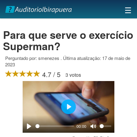
×
☰
Para que serve o exercício
Superman?
Perguntado por: smenezes . Última atualização: 17 de maio de
2023
4.7 / 5
3 votos
Play
00:00
Play
Mute