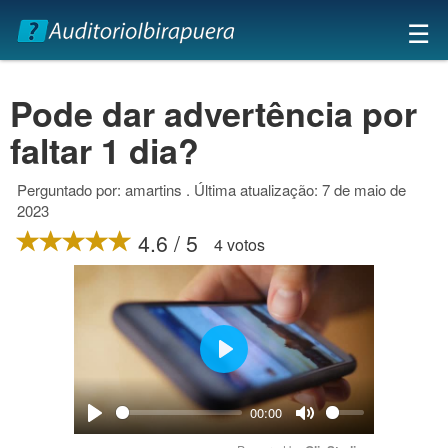
×
☰
Pode dar advertência por
faltar 1 dia?
Perguntado por: amartins . Última atualização: 7 de maio de
2023
4.6 / 5
4 votos
Play
00:00
Play
Mute