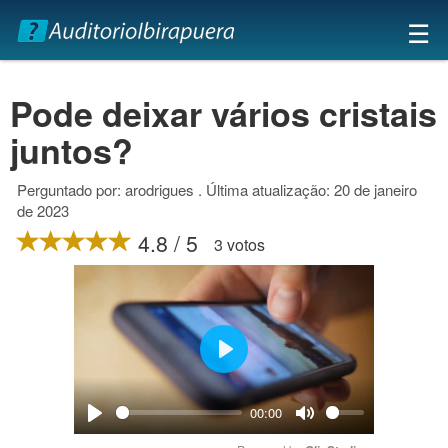
×
☰
Pode deixar vários cristais
juntos?
Perguntado por: arodrigues . Última atualização: 20 de janeiro
de 2023
4.8 / 5
3 votos
Play
00:00
Play
Mute