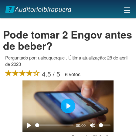
×
☰
Pode tomar 2 Engov antes
de beber?
Perguntado por: ualbuquerque . Última atualização: 28 de abril
de 2023
4.5 / 5
6 votos
Play
00:00
Play
Mute