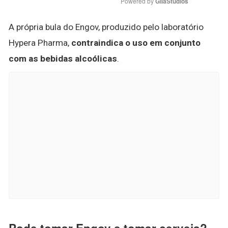
Powered by 
GliaStudios
A própria bula do Engov, produzido pelo laboratório
Hypera Pharma,
contraindica o uso em conjunto
com as bebidas alcoólicas
.
Pode tomar Engov e tomar cerveja?