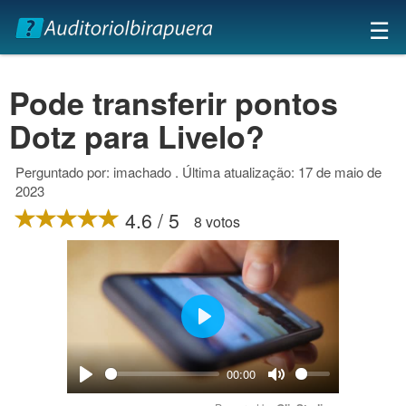
×
☰
Pode transferir pontos
Dotz para Livelo?
Perguntado por: imachado . Última atualização: 17 de maio de
2023
4.6 / 5
8 votos
Play
00:00
Play
Mute