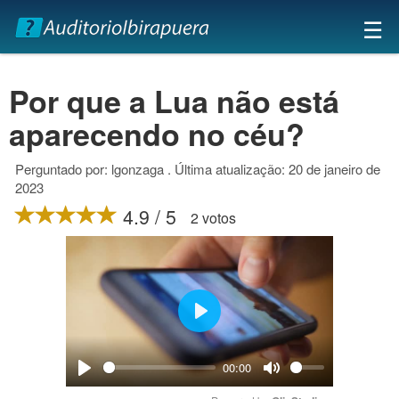
×
☰
Por que a Lua não está
aparecendo no céu?
Perguntado por: lgonzaga . Última atualização: 20 de janeiro de
2023
4.9 / 5
2 votos
Play
00:00
Play
Mute