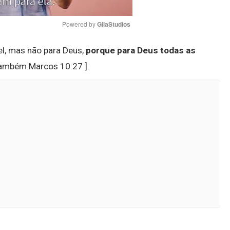
Powered by 
GliaStudios
l, mas não para Deus,
porque para Deus todas as
Mute
também Marcos 10:27 ].