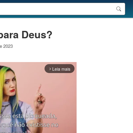
 para Deus?
de 2023
Leia mais
arrow_forward_ios