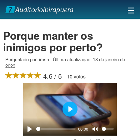
×
☰
Porque manter os
inimigos por perto?
Perguntado por: irosa . Última atualização: 18 de janeiro de
2023
4.6 / 5
10 votos
Play
00:00
Play
Mute