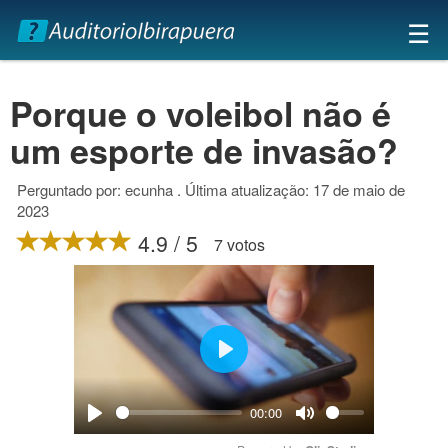
×
☰
Porque o voleibol não é
um esporte de invasão?
Perguntado por: ecunha . Última atualização: 17 de maio de
2023
4.9 / 5
7 votos
Play
00:00
Play
Mute