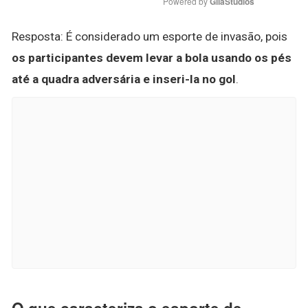
Powered by 
GliaStudios
Resposta: É considerado um esporte de invasão, pois
os participantes devem levar a bola usando os pés
até a quadra adversária e inseri-la no gol
.
O que caracteriza o esporte de