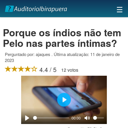
×
☰
Porque os índios não tem
Pelo nas partes íntimas?
Perguntado por: ajaques . Última atualização: 11 de janeiro de
2023
4.4 / 5
12 votos
Play
00:00
Play
Mute