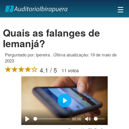
×
☰
Quais as falanges de
Iemanjá?
Perguntado por: lpereira . Última atualização: 19 de maio de
2023
4.1 / 5
11 votos
Play
00:00
Play
Mute