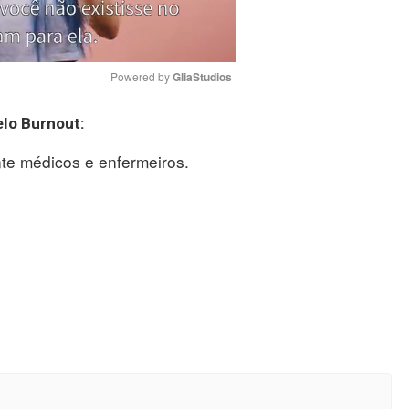
Powered by 
GliaStudios
elo
Burnout
:
Mute
nte médicos e enfermeiros.