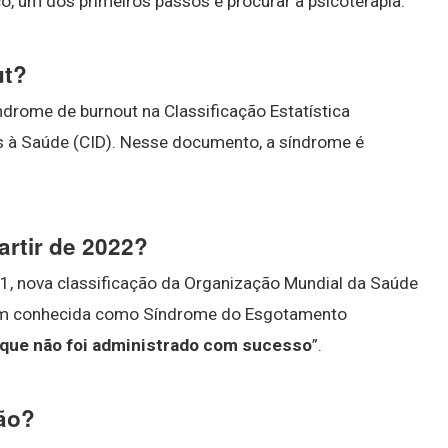
co, um dos primeiros passos é procurar a psicoterapia.
ut?
índrome de burnout na Classificação Estatística
s à Saúde (CID). Nesse documento, a síndrome é
artir de 2022?
11, nova classificação da Organização Mundial da Saúde
bém conhecida como Síndrome do Esgotamento
 que não foi administrado com sucesso
”.
ão?