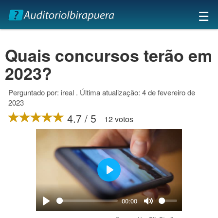
×
☰
Quais concursos terão em
2023?
Perguntado por: ireal . Última atualização: 4 de fevereiro de
2023
4.7 / 5
12 votos
Play
00:00
Play
Mute