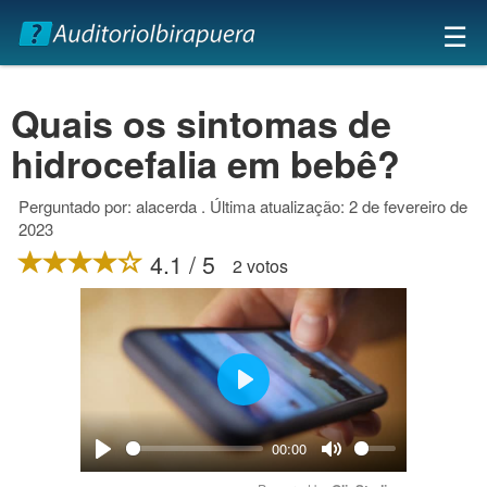
×
☰
Quais os sintomas de
hidrocefalia em bebê?
Perguntado por: alacerda . Última atualização: 2 de fevereiro de
2023
4.1 / 5
2 votos
Play
00:00
Play
Mute