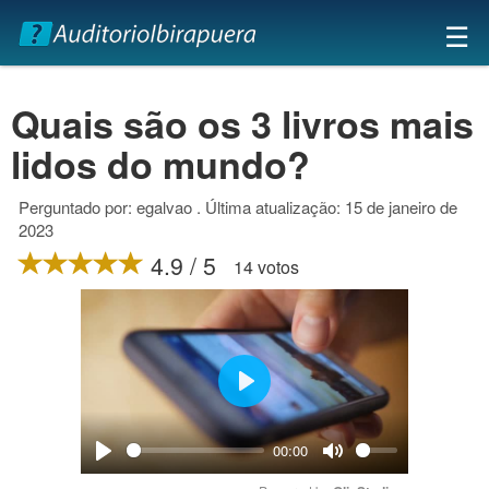
×
☰
Quais são os 3 livros mais
lidos do mundo?
Perguntado por: egalvao . Última atualização: 15 de janeiro de
2023
4.9 / 5
14 votos
Play
00:00
Play
Mute