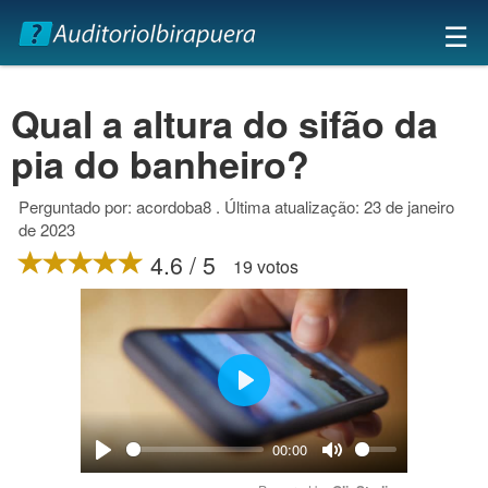
×
☰
Qual a altura do sifão da
pia do banheiro?
Perguntado por: acordoba8 . Última atualização: 23 de janeiro
de 2023
4.6 / 5
19 votos
Play
00:00
Play
Mute