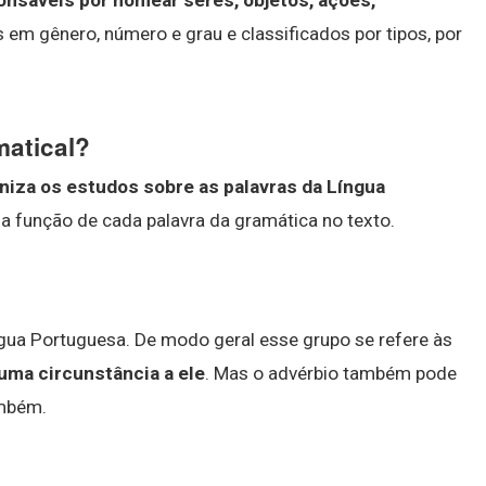
onsáveis por nomear seres, objetos, ações,
s em gênero, número e grau e classificados por tipos, por
matical?
niza os estudos sobre as palavras da Língua
a função de cada palavra da gramática no texto.
ngua Portuguesa. De modo geral esse grupo se refere às
uma circunstância a ele
. Mas o advérbio também pode
ambém.