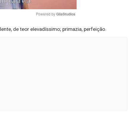
Powered by 
GliaStudios
ente, de teor elevadíssimo; primazia, perfeição.
Mute