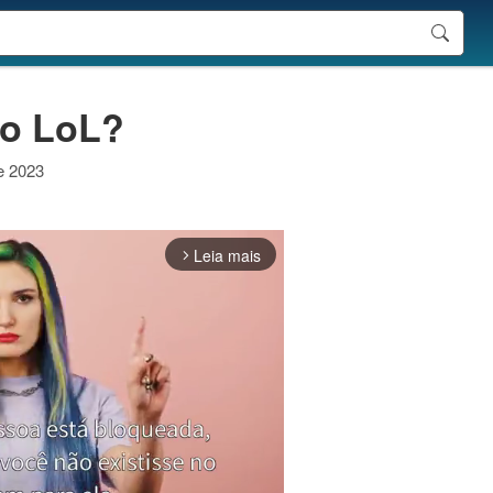
do LoL?
de 2023
Leia mais
arrow_forward_ios