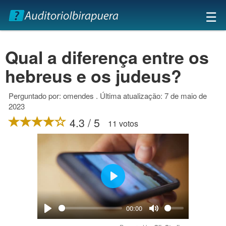
×
☰
Qual a diferença entre os
hebreus e os judeus?
Perguntado por: omendes . Última atualização: 7 de maio de
2023
4.3 / 5
11 votos
Play
00:00
Play
Mute