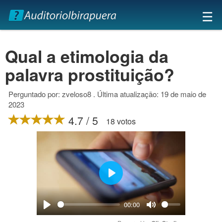
×
☰
Qual a etimologia da
palavra prostituição?
Perguntado por: zveloso8 . Última atualização: 19 de maio de
2023
4.7 / 5
18 votos
Play
00:00
Play
Mute