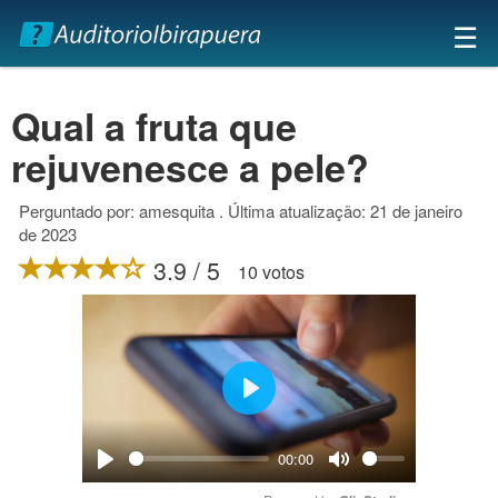
×
☰
Qual a fruta que
rejuvenesce a pele?
Perguntado por: amesquita . Última atualização: 21 de janeiro
de 2023
3.9 / 5
10 votos
Play
00:00
Play
Mute