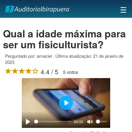
×
☰
Qual a idade máxima para
ser um fisiculturista?
Perguntado por: amaciel . Última atualização: 21 de janeiro de
2023
4.4 / 5
5 votos
Play
00:00
Play
Mute