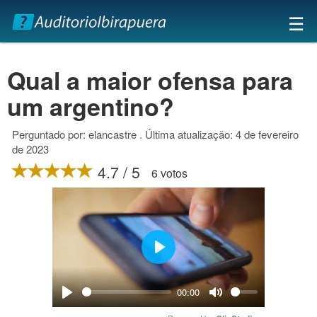
×
☰
Qual a maior ofensa para
um argentino?
Perguntado por: elancastre . Última atualização: 4 de fevereiro
de 2023
4.7 / 5
6 votos
Play
00:00
Play
Mute