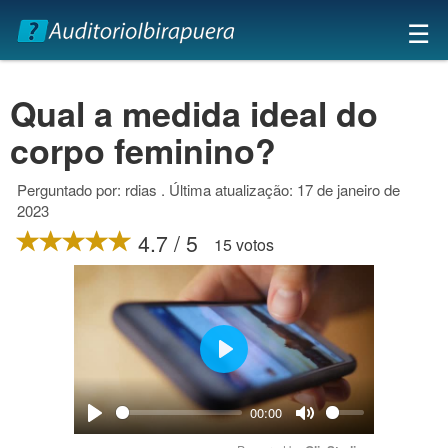
×
☰
Qual a medida ideal do
corpo feminino?
Perguntado por: rdias . Última atualização: 17 de janeiro de
2023
4.7 / 5
15 votos
Play
00:00
Play
Mute