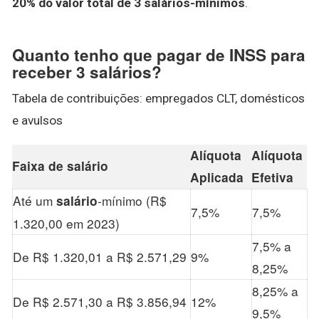
20% do valor total de 3 salários-mínimos
.
Quanto tenho que pagar de INSS para
receber 3 salários?
Tabela de contribuições: empregados CLT, domésticos
e avulsos
Alíquota
Alíquota
Faixa de
salário
Aplicada
Efetiva
Até um
-mínimo (R$
salário
7,5%
7,5%
1.320,00 em 2023)
7,5% a
De R$ 1.320,01 a R$ 2.571,29
9%
8,25%
8,25% a
De R$ 2.571,30 a R$ 3.856,94
12%
9,5%