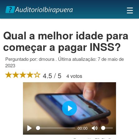
×
☰
Qual a melhor idade para
começar a pagar INSS?
Perguntado por: dmoura . Última atualização: 7 de maio de
2023
4.5 / 5
4 votos
Play
00:00
Play
Mute