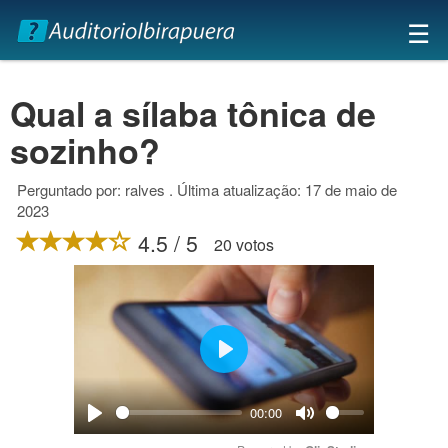
×
☰
Qual a sílaba tônica de
sozinho?
Perguntado por: ralves . Última atualização: 17 de maio de
2023
4.5 / 5
20 votos
Play
00:00
Play
Mute