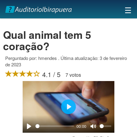
×
☰
Qual animal tem 5
coração?
Perguntado por: hmendes . Última atualização: 3 de fevereiro
de 2023
4.1 / 5
7 votos
Play
00:00
Play
Mute