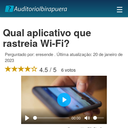
×
☰
Qual aplicativo que
rastreia Wi-Fi?
Perguntado por: eresende . Última atualização: 20 de janeiro de
2023
4.5 / 5
6 votos
Play
00:00
Play
Mute