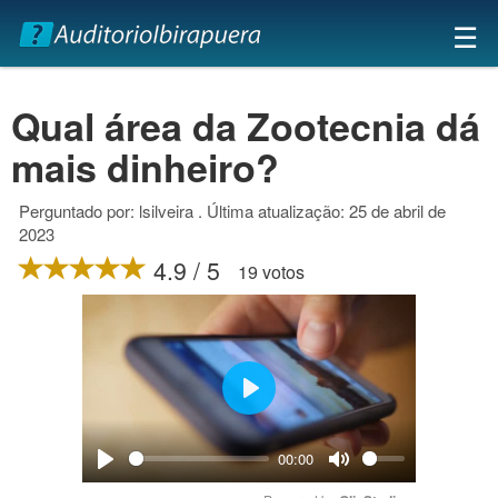
×
☰
Qual área da Zootecnia dá
mais dinheiro?
Perguntado por: lsilveira . Última atualização: 25 de abril de
2023
4.9 / 5
19 votos
Play
00:00
Play
Mute