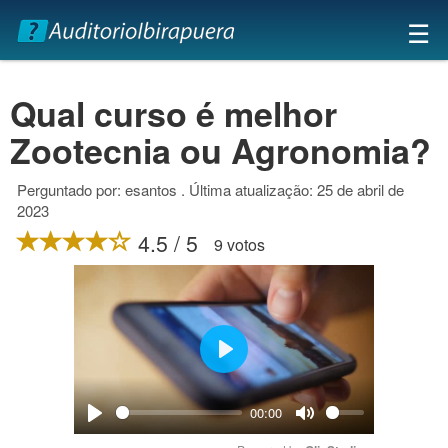
×
☰
Qual curso é melhor
Zootecnia ou Agronomia?
Perguntado por: esantos . Última atualização: 25 de abril de
2023
4.5 / 5
9 votos
Play
00:00
Play
Mute