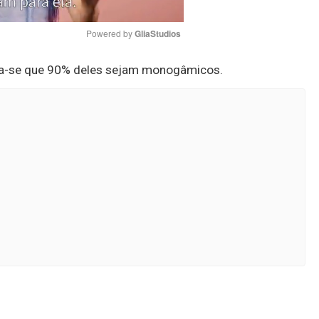
Powered by 
GliaStudios
ma-se que 90% deles sejam monogâmicos.
Mute