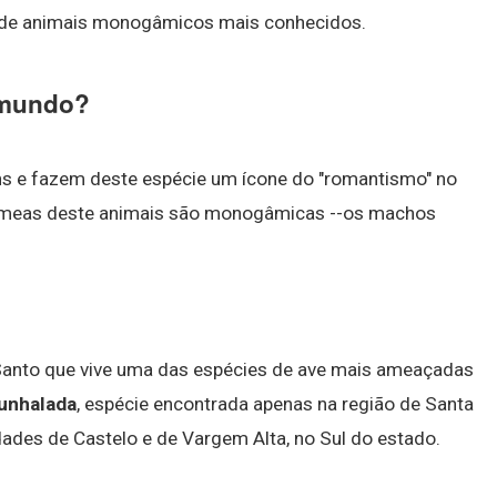
is de animais monogâmicos mais conhecidos.
 mundo?
ns e fazem deste espécie um ícone do "romantismo" no
 fêmeas deste animais são monogâmicas --os machos
o Santo que vive uma das espécies de ave mais ameaçadas
unhalada
, espécie encontrada apenas na região de Santa
dades de Castelo e de Vargem Alta, no Sul do estado.