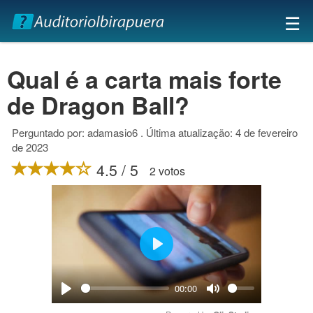
×
☰
Qual é a carta mais forte
de Dragon Ball?
Perguntado por: adamasio6 . Última atualização: 4 de fevereiro
de 2023
4.5 / 5
2 votos
Play
00:00
Play
Mute