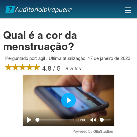
×
☰
Qual é a cor da
menstruação?
Perguntado por: agil . Última atualização: 17 de janeiro de 2023
4.8 / 5
5 votos
Play
00:00
Play
Mute
Powered by 
GliaStudios