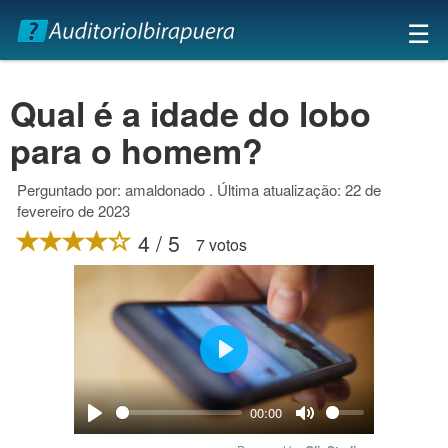
×
☰
Qual é a idade do lobo
para o homem?
Perguntado por: amaldonado . Última atualização: 22 de
fevereiro de 2023
4 / 5
7 votos
Play
00:00
Play
Mute