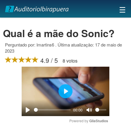
×
☰
Qual é a mãe do Sonic?
Perguntado por: lmartins6 . Última atualização: 17 de maio de
2023
4.9 / 5
8 votos
Play
00:00
Play
Mute
Powered by 
GliaStudios