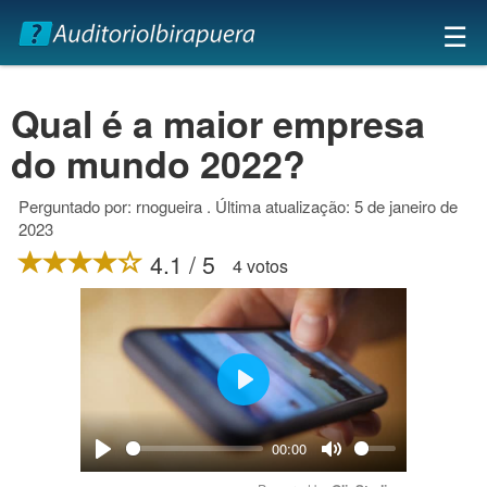
×
☰
Qual é a maior empresa
do mundo 2022?
Perguntado por: rnogueira . Última atualização: 5 de janeiro de
2023
4.1 / 5
4 votos
Play
00:00
Play
Mute