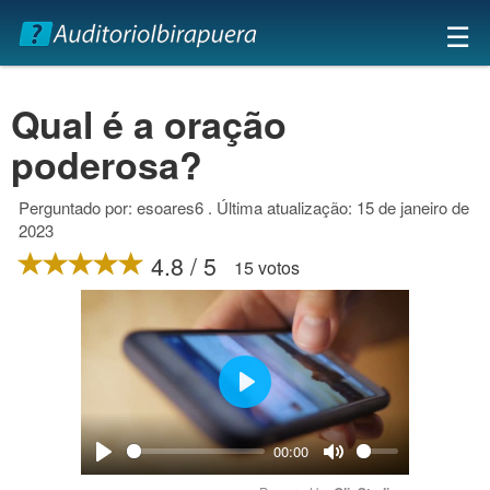
×
☰
Qual é a oração
poderosa?
Perguntado por: esoares6 . Última atualização: 15 de janeiro de
2023
4.8 / 5
15 votos
Play
00:00
Play
Mute