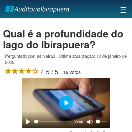
×
☰
Qual é a profundidade do
lago do Ibirapuera?
Perguntado por: asilveira3 . Última atualização: 10 de janeiro de
2023
4.5 / 5
16 votos
Play
00:00
Play
Mute